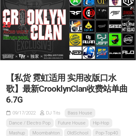
【私货 霓虹适用 实用改版口水
歌】最新CrooklynClan收费站单曲
6.7G
09/17/2022
DJ Tits
Bass House
Dance / Electro Pop
Future House
Hip-Hop
Mashup
Moombahton
OldSchool
Pop-Top40