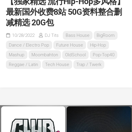
【独家精选 流行Hip-Hop多风格】
最新国外收费8站 50G资料整合删
减精选 20G包
10/28/2022
DJ Tits
Bass House
BigRoom
Dance / Electro Pop
Future House
Hip-Hop
Mashup
Moombahton
OldSchool
Pop-Top40
Reggae / Latin
Tech House
Trap / Twerk