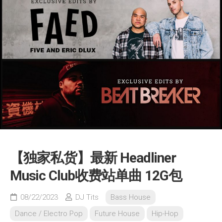
【独家私货】最新 Headliner
Music Club收费站单曲 12G包
08/22/2023
DJ Tits
Bass House
Dance / Electro Pop
Future House
Hip-Hop