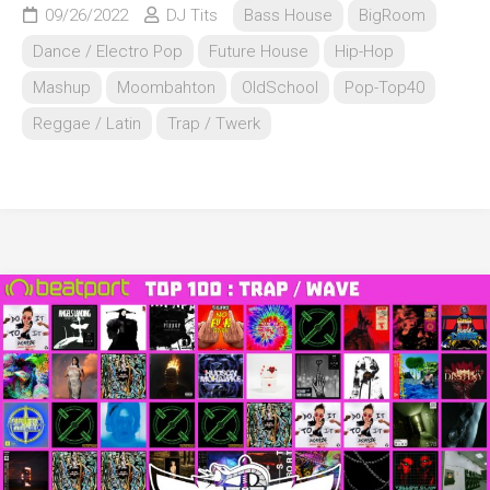
09/26/2022
DJ Tits
Bass House
BigRoom
Dance / Electro Pop
Future House
Hip-Hop
Mashup
Moombahton
OldSchool
Pop-Top40
Reggae / Latin
Trap / Twerk