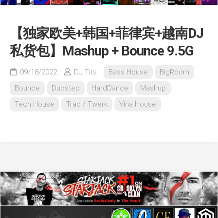
【独家欧美+韩国+菲律宾+越南DJ
私货包】Mashup + Bounce 9.5G
09/18/2022
DJ Tits
Bass House
BigRoom
Bounce
Dubstep
HardDance
Mashup
Tech House
Trap / Twerk
Vina House